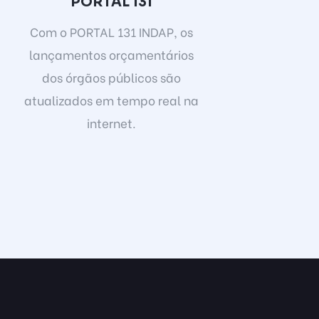
PORTAL 131
Com o PORTAL 131 INDAP, os
lançamentos orçamentários
dos órgãos públicos são
atualizados em tempo real na
internet.