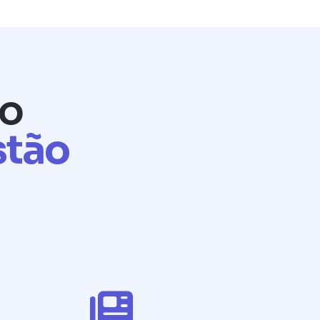
o
stão