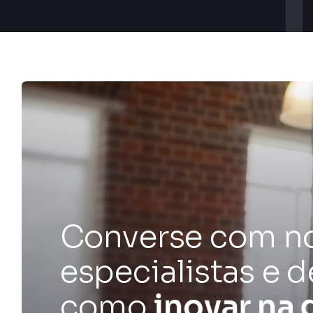
Converse com n
especialistas e 
como
o
t
i
m
i
z
a
r
s