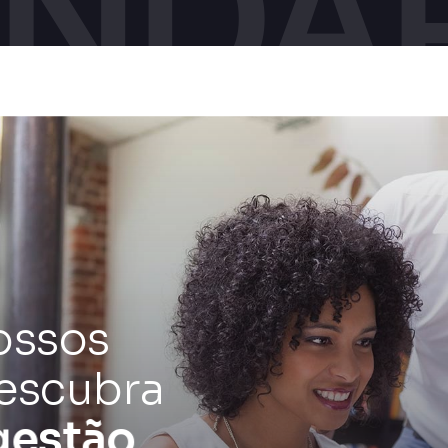
ossos
descubra
e
u
s