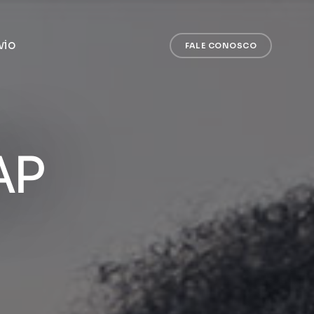
vio
FALE CONOSCO
AP