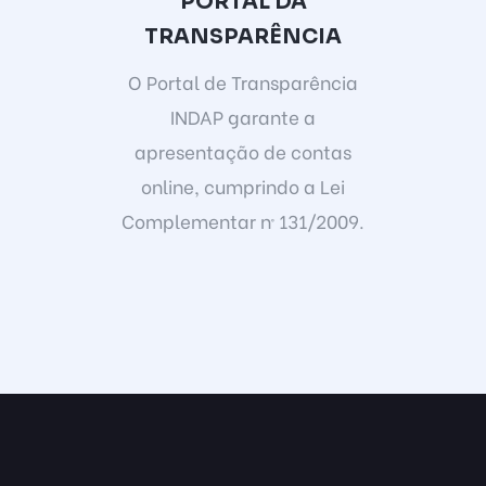
PORTAL DA
TRANSPARÊNCIA
O Portal de Transparência
INDAP garante a
apresentação de contas
online, cumprindo a Lei
Complementar nº 131/2009.