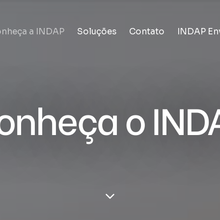
nheça a INDAP
Soluções
Contato
INDAP En
onheça o IND