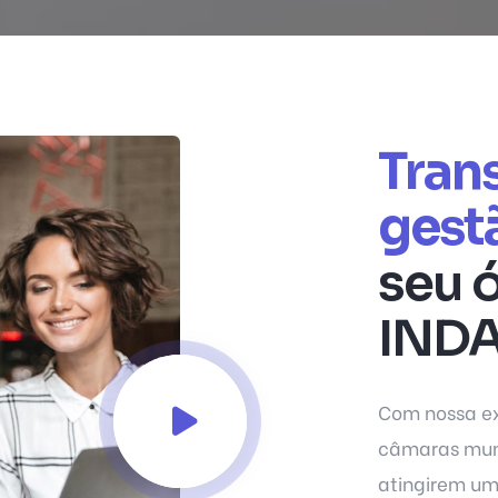
Tran
gest
seu 
INDA
Com nossa ex
câmaras muni
atingirem um