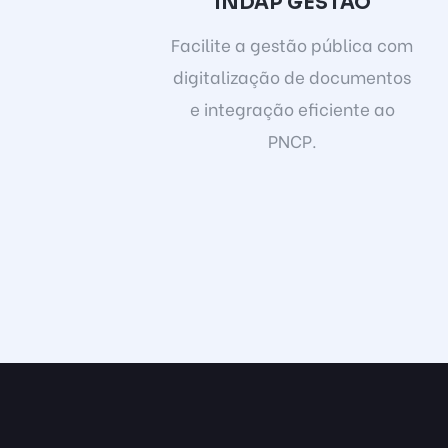
INDAP GESTÃO
Facilite a gestão pública com
digitalização de documentos
e integração eficiente ao
PNCP.